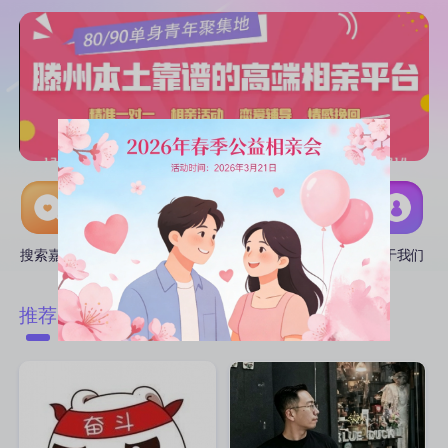
搜索嘉宾
线下活动
互选CP
推广中心
关于我们
附近
推荐
匹配
热门