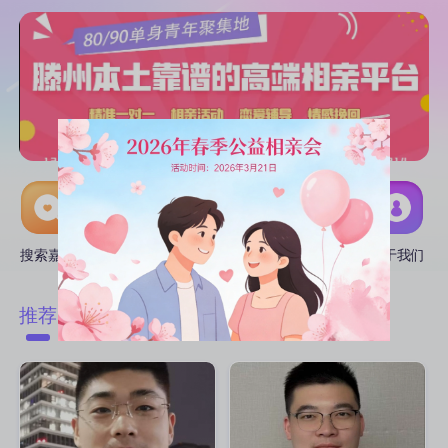
搜索嘉宾
线下活动
互选CP
推广中心
关于我们
附近
推荐
匹配
热门