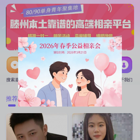
搜索嘉宾
线下活动
互选CP
推广中心
关于我们
附近
推荐
匹配
热门