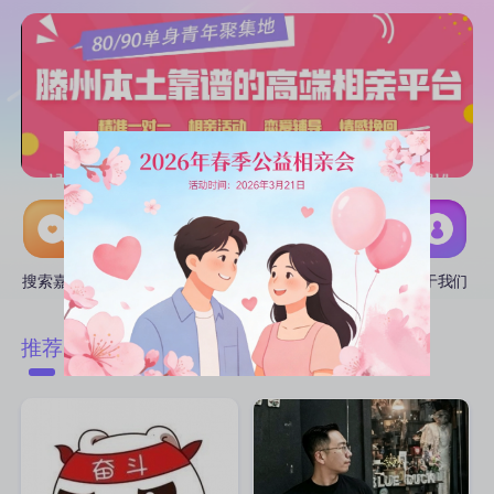
搜索嘉宾
线下活动
互选CP
推广中心
关于我们
附近
推荐
匹配
热门